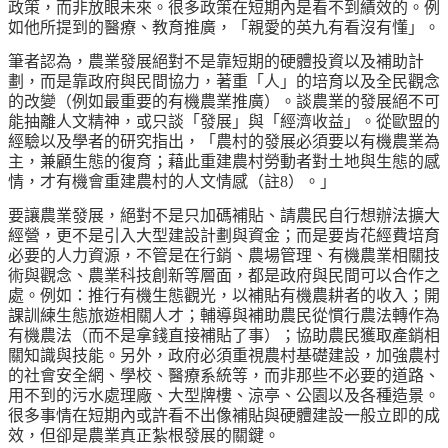
政策，而非放眼未來。很多政策在短期內是看不到績效的。例
如他所提到的醫療、教育推廣，「親愛的英九有看沒有懂」。
筆者認為，農業發展絕對不是靠短期的硬體投資以及補助計
劃，而是靠政府與民間協力，著重「人」的培育以及全民觀念
的改變（例如最重要的有機農業推廣）。談農業的發展絕不可
能抽離人文精神，或只談「發展」與「經濟收益」。從歐盟的
經驗以及學者的研究指出，「農村的發展必須要以有機農業為
主，兼顧生態的復育；藉此重建農村勞動者對土地與生態的感
情，才有機會重建農村的人文情感（註8）。」
要讓農業發展，絕對不是只加碼補貼、請農民自行想辦法擴大
經營，更不是引入大型建設計劃與資金；而是要肯花經費培育
必要的人力資源，不管是在行銷、農場管理、有機農業相關技
術與觀念、農業科技創新等層面，都是政府與民間可以合作之
處。例如：推行有機生態觀光，以補貼有機農耕者的收入；開
課訓練生態旅遊相關人才；輔導與補助農民從慣行農法轉作為
有機農法（而不是拿錢直接補貼了事）；協助農民獲取產銷相
關知識與技能。另外，政府必須重視農村基礎建設，加強農村
的社會安全網、學校、醫療系統等，而非那些不必要的道路、
用不到的污水處理廠、大型牌樓、涼亭、公園以及各種造景。
很多事情在短期內或許看不出像補貼與硬體建設一般立即的成
效，但卻是農業真正紮根發展的關鍵。