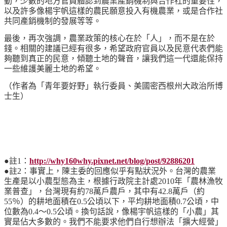
動，少數的地方官員體認到農業產銷機制與合作社的重要性，
以及許多像楊宇帆這樣的農民願意投入有機農業，或是合作社
共同產銷機制的發展等等。
最後，再次強調，農業政策的核心在於「人」，而不是在於
錢。相關的建議已經有很多，希望政府官員以及民意代表們能
夠聽到真正的民意，傾聽土地的聲音，讓我們這一代還能保持
一些維護美麗土地的希望。
（作者為「青年要好野」執行委員、美國密西根州大政治所博
士生）
●註1：
http://why160why.pixnet.net/blog/post/92886201
●註2：事實上，陳主委的回應似乎有點狀況外。台灣的農業
生產是以小農型態為主，根據行政院主計處2010年「農林漁牧
業普查」，台灣現有約78萬戶農戶，其中有42.8萬戶（約
55％）的耕地面積在0.5公頃以下，平均耕地面積0.7公頃，中
位數為0.4～0.5公頃。換句話說，像楊宇帆這樣的「小農」其
實是佔大多數的。我們不能要求他們自行想辦法「擴大經營」