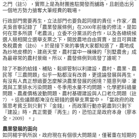
之門（註5），實際上是為財團進駐開發而舖路，且創造出另
一個地方勢力搶奪大筆經費的戰場。
行政部門需要再生，立法部門也要負起同樣的責任。作家／農
夫吳音寧記錄了「農業發展條例」在2000年前後的修法，是如
何在眾多所謂「老農派」立委不分黨派的合作，以及各總統候
選人競相開立選舉支票之下，開放農地自由買賣，並且可興建
免稅農舍（註6）。於是接下來的事情大家都知道了，農地成
為炒地皮標的、建商天堂，農村當中一棟棟的「別墅農舍」成
為最尋常的農村景緻。所以，農發條例到底發了誰呢？
除了不斷的給錢、補貼、鬆綁管制以利建設，農村、農業、農
民等「三農問題」似乎一點都沒有改善，更遑論發展與再生。
有沒有人真正想過要怎麼解決農業發展的困境？隨意列舉：灌
溉與工業排水污染問題、冬季用水量不均問題、化學肥料過量
問題、農產價格波動問題、農村基礎建設與人口老化問題（註
7）。這些議題都淹沒在砸錢的選舉支票當中。「當政府的政
策思考貧乏到只剩下『金錢』，而政策行動亦窮盡到只剩下
『建設』時，真正需要『再生』的，恐怕正是政府本身（廖本
全，2009）。」
農業發展的面向
如同楊宇帆所說，政府現在有個很大問題是，僅著重在短期的