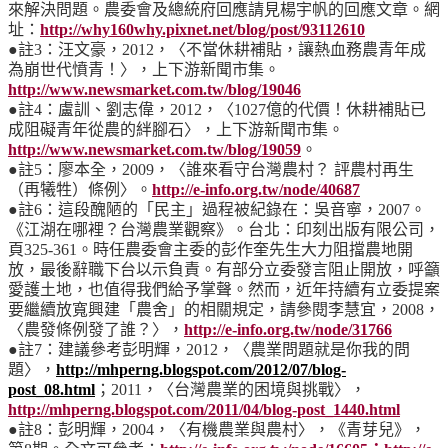
來解決問題。農委會及總統府回應請見楊宇帆的回應文章。網
址：
http://why160why.pixnet.net/blog/post/93112610
●註3：汪文豪，2012，〈不當休耕補貼，讓熱血務農青年成
為崩世代憤青！〉，上下游新聞市集。
http://www.newsmarket.com.tw/blog/19046
●註4：盧訓、劉志偉，2012，〈1027億的代價！休耕補貼已
成阻礙青年從農的絆腳石〉，上下游新聞市集。
http://www.newsmarket.com.tw/blog/19059
。
●註5：廖本全，2009，〈誰來看守台灣農村？ 評農村再生
（再犧牲）條例〉。
http://e-info.org.tw/node/40687
●註6：這段醜陋的「民主」過程被紀錄在：吳音寧，2007。
《江湖在哪裡？台灣農業觀察》。台北：印刻出版有限公司，
頁325-361。時任農委會主委的彭作奎先生大力阻擋農地開
放，最後辭職下台以示負責。有部分立委發言阻止開放，呼籲
愛護土地，也值得我們給予掌聲。然而，近年持續有立委提案
要繼續放寬興建「農舍」的相關規定，請參閱李慧宜，2008，
〈農發條例發了誰？〉，
http://e-info.org.tw/node/31766
●註7：建議參考彭明輝，2012，〈農業問題就是你我的問
題〉，
http://mhperng.blogspot.com/2012/07/blog-
post_08.html
；2011，〈台灣農業的困境與挑戰〉，
http://mhperng.blogspot.com/2011/04/blog-post_1440.html
●註8：彭明輝，2004，〈有機農業與農村〉，《青芽兒》，