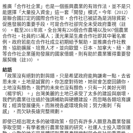
推廣「合作社企業」也是一個振興農業的有效作法，並不是只
能選擇「大量投入資金」這一套「開發」模式。今年（2012）
是聯合國訂定的國際合作社年，合作社已被認為是消除貧窮、
促進發展的重要手段，可是合作社卻完全未受政府重視（註
9）。截至2011年底，全台灣有226個合作農場以及907個農業
合作社，社員約15萬人；漢光果菜生產合作社即其中著名案
例。政府若能在合作社成立初期給予幫助，並推廣合作社教
育、協助擴展、培育人才，並向歐盟、日本、加拿大、紐、澳
等合作社企業蓬勃發展的國家借鏡，則有助於農業獲得重要發
展契機（註10）。
結語
「政策沒有絕對的對與錯，只是希望政府能夠謙卑一點，去省
思未來。土地是誠實的，你怎麼對待她，她就會怎麼回饋你，
土地沒有顏色，我們的未來也沒有顏色，只有一片美好光明
（楊宇帆）。」台灣美麗的土地已承受了太多的建設與崩壞，
我們的農業往往過於強調補助與硬體建設，而忽略各類培育課
程；經濟發展優先，而無視各處環境負荷；努力衝刺「有
感」，而欠缺長遠完整規劃。
即使已經出現太多的破壞政策，但仍有許多人願意為農業發展
爭取空間，有學者進行農業發展的研究，社運人士投入環保運