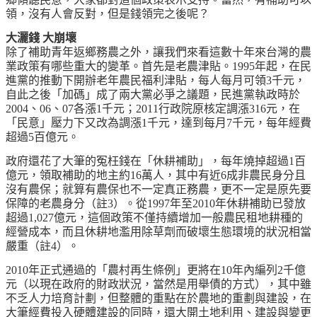
領，沒有人會反對，但是錢領完之後呢？
大灑錢 大崩壞
除了補助青年返鄉務農之外，讓我們來看這數十年來台灣的農
業政策有哪些重大的變革。首先是老農津貼。1995年起，在民
進黨的推動下開辦老年農民福利津貼，每人每月可領3千元，
自此之後「加碼」成了兩大黨必爭之議題，民進黨執政時於
2004、06、07各漲1千元；2011行政院原核定調漲316元，在
「民意」壓力下又改為調漲1千元，達到每月7千元，每年經費
超過5百億元。
政府還花了大筆的冤枉錢在「休耕補助」，每年燒掉超過1百
億元，領取補助的地主約16萬人，其中有近6成非農民身分且
沒有農保；就算有農保也不一定真正務農，更不一定是原先要
保障的老農身分（註3）。從1997年至2010年休耕補助已發放
超過1,027億元，這個政策不僅持續增加一般農民租地耕種的
經營成本，而且休耕地濫用除草劑而破壞生態環境的狀況相當
嚴重（註4）。
2010年正式通過的「農村再生條例」更將在10年內編列2千億
元（以現在政府的財政狀況，當然是用舉債的方式），其中雖
不乏人力培育計劃，但整體的重點在於農地的重劃與建設，在
大筆經費投入硬體建設的同時，還大開土地利用、建設與變更