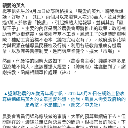
親愛的英九
楊宇帆先生於9月20日於部落格撰文「親愛的英九，聽我說說
話，好嗎？」（註1）兩個月以來瀏覽人次近8萬人，並且有超
過3萬人於臉書「按讚」，引起媒體大幅報導，並稱其為「鳳
梨王子」。主要的內容是關於農委會即將推出的政策：政府補
助青年返鄉務農，保障兩年基本工資。鳳梨王子的建議簡單明
瞭：補貼工資治標不治本（錢領完就沒有了），政府應多花精
力與資源在輔導農民種植及行銷、利用各級教育推廣有機農
業，以及完善醫療制度，進而讓產業健全、擴大「市場」。
然而，他獲得的回應大致如下：（農委會主委）錢賺不夠多是
因為地不夠大，應該要擴大經營；（總統府）建議聽到了，謝
謝指教，函請相關單位處理（註2）。
▲返鄉務農的26歲青年楊宇帆，2012年9月20日在網路上發表
寫給總統馬英九的文章迴響熱烈。他說，新農人需要政府給的
是希望，不是補助。（圖文／中央社）
農委會官員們認為應該做的事情，大筆的預算繼續編下去。但
問題在於，灑錢並無法解決農業的問題。根據官員的說法，下
鄉傾聽民意，大家都對這個政策表示支持。當然，有補助可以