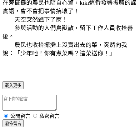
在旁擺攤的農民也暗自心驚，kiki這番發聾振聵的諦
實語，會不會把事情搞壞了！
天空突然飄下了雨！
參與活動的人們鳥獸散，留下工作人員收拾善
後。
農民也收拾擺攤上沒賣出去的菜，突然向我
說：「少年吔！你有煮菜嗎？這菜送你！」
載入更多
公開留言
私密留言
發佈留言