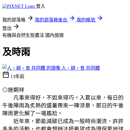
登入
我的部落格
我的部落格後台
我的帳號
登出
有機與自然生態農法
國內旅遊
及時雨
人‧耕‧食 共同體
13年前
◎施朝祥
凡事來得好，不如來得巧。入夏以來，每日的
午後陣雨為炙熱的盛暑帶來一陣涼意，那日的午後
陣雨更化解了一場尷尬。
近年來，節能減碳已成為一股時尚潮流，許許
多多的活動，也都會想辦法把希望成為環保愛地球