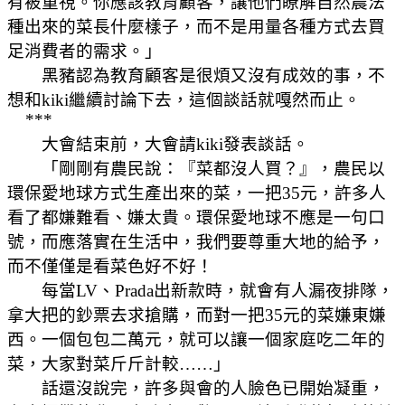
有被重視。你應該教育顧客，讓他們瞭解自然農法
種出來的菜長什麼樣子，而不是用量各種方式去買
足消費者的需求。」
黑豬認為教育顧客是很煩又沒有成效的事，不
想和kiki繼續討論下去，這個談話就嘎然而止。
***
大會結束前，大會請kiki發表談話。
「剛剛有農民說：『菜都沒人買？』，農民以
環保愛地球方式生產出來的菜，一把35元，許多人
看了都嫌難看、嫌太貴。環保愛地球不應是一句口
號，而應落實在生活中，我們要尊重大地的給予，
而不僅僅是看菜色好不好！
每當L
V、Prada出新款時，就會有人漏夜排隊，
拿大把的鈔票去求搶購，而對一把35元的菜嫌東嫌
西。一個包包二萬元，就可以讓一個家庭吃二年的
菜，大家對菜斤斤計較
……
」
話還沒說完，許多與會的人臉色已開始凝重，