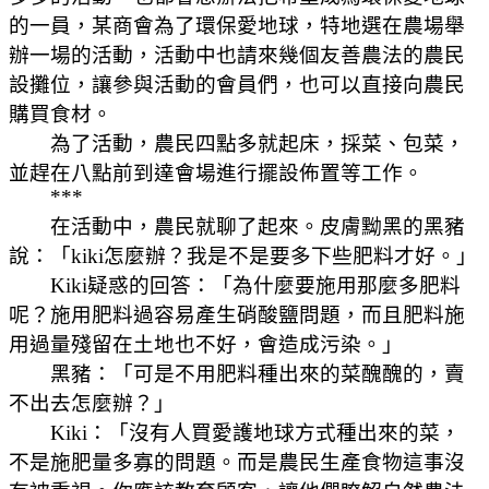
的一員，某商會為了環保愛地球，特地選在農場舉
辦一場的活動，活動中也請來幾個友善農法的農民
設攤位，讓參與活動的會員們，也可以直接向農民
購買食材。
為了活動，農民四點多就起床，採菜、包菜，
並趕在八點前到達會場進行擺設佈置等工作。
***
在活動中，農民就聊了起來。皮膚黝黑的黑豬
說：「kiki怎麼辦？我是不是要多下些肥料才好。」
K
iki疑惑的回答：「為什麼要施用那麼多肥料
呢？施用肥料過容易產生硝酸鹽問題，而且肥料施
用過量殘留在土地也不好，會造成污染。」
黑豬：「可是不用肥料種出來的菜醜醜的，賣
不出去怎麼辦？」
K
iki：「沒有人買愛護地球方式種出來的菜，
不是施肥量多寡的問題。而是農民生產食物這事沒