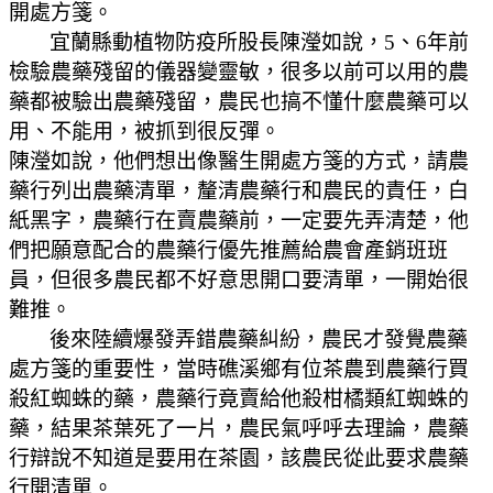
開處方箋。
宜蘭縣動植物防疫所股長陳瀅如說，5、6年前
檢驗農藥殘留的儀器變靈敏，很多以前可以用的農
藥都被驗出農藥殘留，農民也搞不懂什麼農藥可以
用、不能用，被抓到很反彈。
陳瀅如說，他們想出像醫生開處方箋的方式，請農
藥行列出農藥清單，釐清農藥行和農民的責任，白
紙黑字，農藥行在賣農藥前，一定要先弄清楚，他
們把願意配合的農藥行優先推薦給農會產銷班班
員，但很多農民都不好意思開口要清單，一開始很
難推。
後來陸續爆發弄錯農藥糾紛，農民才發覺農藥
處方箋的重要性，當時礁溪鄉有位茶農到農藥行買
殺紅蜘蛛的藥，農藥行竟賣給他殺柑橘類紅蜘蛛的
藥，結果茶葉死了一片，農民氣呼呼去理論，農藥
行辯說不知道是要用在茶園，該農民從此要求農藥
行開清單。