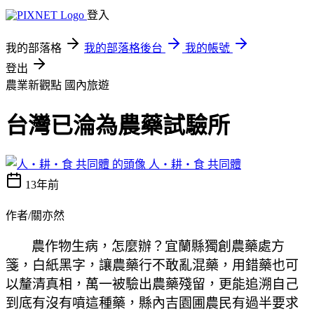
登入
我的部落格
我的部落格後台
我的帳號
登出
農業新觀點
國內旅遊
台灣已淪為農藥試驗所
人‧耕‧食 共同體
13年前
作者/關亦然
農作物生病，怎麼辦？宜蘭縣獨創農藥處方
箋，白紙黑字，讓農藥行不敢亂混藥，用錯藥也可
以釐清真相，萬一被驗出農藥殘留，更能追溯自己
到底有沒有噴這種藥，縣內吉園圃農民有過半要求