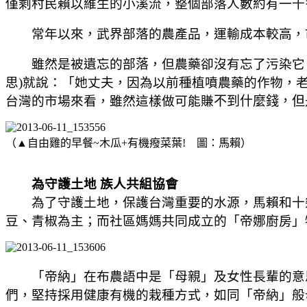
僅剩村民賴以維生的小溪流，整個部落人數約有一千
常年以來，武界部落的農產品，運輸成本較高，市
雖然是被遺忘的部
落
，但農藥卻沒有忘了污染它
思
)
就說：「她丈夫，因為以前種植噴農藥的作物，
台灣的市場來看，雖然這樣做可能賺
不到什麼錢，但
（▲自由雞的早餐~木瓜+有機癈菜葉! 圖：馬賴）
為守護土地 族人共組協會
為了守護土地，保護台灣重要的水源，馬賴和十幾
豆、青椒為主；
而社區媽媽共同成立的「帝娜廚房」
「帝納」在布農語中是「母親」及女性長輩的意
們，堅持採用健康有機的栽種方式，如同「帝納」般