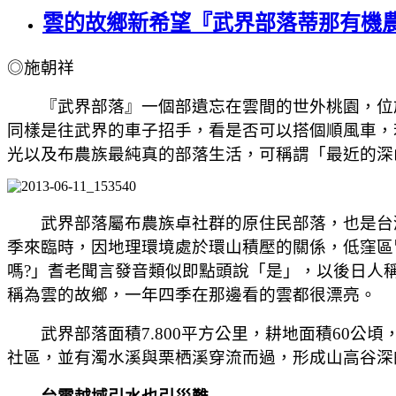
雲的故鄉新希望『武界部落蒂那有機
◎施朝祥
『武界部落』一個部遺忘在雲間的世外桃園，位於
同樣是往武界的車子招手，看是否可以搭個順風車，
光以及布農族最純真的部落生活，可稱謂「最近的深
武界部落屬
布農族卓社群的原住民部落，也是台
季來臨時，因地理環境處於環山積壓的關係，低窪區
嗎?」耆老聞言發音類似即點頭說「是」，以後日人稱呼
稱為雲的故鄉，一年四季在那邊看的雲都很漂亮。
武界部落面積7.800平方公里，耕地面積60公
社區，
並有濁水溪與栗栖溪穿流而過，形成山高谷深