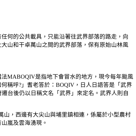
任何的公共載具，只能沿著往武界部落的路走，向
社大山和干卓萬山之間的武界部落，保有原始山林風
法MABOQIV是指地下會冒水的地方，現今每年颱風
稱呼?」耆老答於：BOQIV，日人日語答是「武界
民政府遷台後仍以日稱文名「武界」來定名。
武界人則自
卓萬山，西邊有大尖山與埔里鎮相連，係屬於小型農村
有山嵐及雲海湧現
。