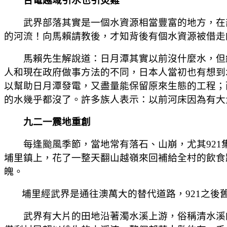
台電越域引水也引災難
武界部落其實是一個水資源相當豐富的地方，在部
的河流！向馬賴請教後，才知背後有個水資源被借走
馬賴先生解說道：日月潭其實以前沒什麼水，但經
人和現在政府做事方法的不同，日本人當初也有想到
以幫助日月潭發電，又盡量能保留原來生態的工程；
的水幾乎都沒了。許多族人表示：以前河床因為有大
九二一震地重創
每逢颱風季節，當地常有落石、山崩，尤其921
埔里鎮上，花了一整天翻山越嶺來回補給全村的飲食
魄。
埔里經武界是通往澳萬大的替代道路，921之後
武界有大片的田地沿著濁水溪上游，俗稱清水溪