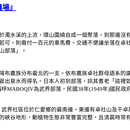
農場』
濁水溪的上流，環山圍繞自成一個聚落，到那邊沒有
若可，則需付一百元的車馬費。交通不便讓
坐落在卓
山部落」。
灣布農族分布最北的一支。
依布農族卓社群母語系的講
冒出泉水而得名。日本人初到部落，訊其耆老「這裡如何
MABOQIV為武界部落，民國38年(1949年)國
頃，武界社區位於仁愛鄉的最南邊，東邊有卓社山及干
的峽谷地形，動植物生態非常豐富完整，且清晨時常