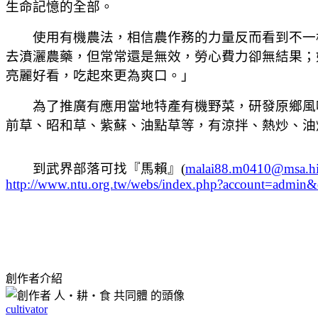
生命記憶的全部。
使用有機農法，相信農作務的力量反而看到不一樣
去濆灑農藥，但常常還是無效，勞心費力卻無結果；
亮麗好看，吃起來更為爽口。」
為了推廣有應用當地特產有機野菜，研發原鄉風味
前草、昭和草、紫蘇、油點草等，有涼拌、熱炒、油
到武界部落可找『馬賴』(
malai88.m0410@msa.hin
http://www.ntu.org.tw/webs/index.php?account=admi
創作者介紹
cultivator