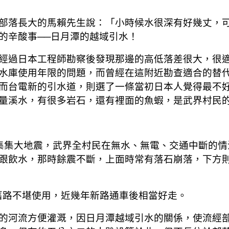
落長大的馬賴先生說：「小時候水很深有好幾丈，可
的辛酸事──日月潭的越域引水！
過日本工程師勘察後發現那邊的高低落差很大，很適
水庫使用年限的問題，而曾經在這附近勘查適合的替
而台電新的引水道，則選了一條當初日本人覺得最不
量溪水，有很多岩石，還有裡面的魚蝦，是武界村民
集集大地震，武界全村民在無水、無電、交通中斷的情
跟飲水，那時餘震不斷，上面時常有落石崩落，下方
舊路不堪使用，近幾年新路通車後相當好走。
的河流方便灌溉，因日月潭越域引水的關係，使流經