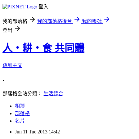
登入
我的部落格
我的部落格後台
我的帳號
登出
人‧耕‧食 共同體
跳到主文
.
部落格全站分類：
生活綜合
相簿
部落格
名片
Jun
11
Tue
2013
14:42